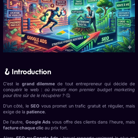
🪝 Introduction
C’est le
grand dilemme
de tout entrepreneur qui décide de
conquérir le web :
où investir mon premier budget marketing
pour être sûr de le récupérer ?
🤔
D’un côté, le
SEO
vous promet un trafic gratuit et régulier, mais
exige de la
patience
.
De l’autre,
Google Ads
vous offre des clients dans l’heure, mais
facture chaque clic
au prix fort.
Alors,
SEO ou Google Ads
: lequel rapporte vraiment le plus en