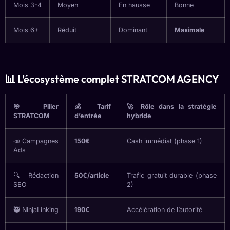
Mois 3-4
Moyen
En hausse
Bonne
Mois 6+
Réduit
Dominant
Maximale
📊 L’écosystème complet STRATCOM AGENCY
🎯 Pilier
💰 Tarif
🚀 Rôle dans la stratégie
STRATCOM
d’entrée
hybride
📣 Campagnes
150€
Cash immédiat (phase 1)
Ads
🔍 Rédaction
50€/article
Trafic gratuit durable (phase
SEO
2)
🥷 NinjaLinking
190€
Accélération de l’autorité