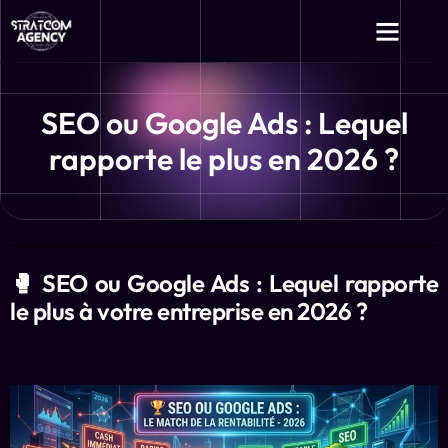
Création de Site
SEO & Référencement Google
Campagne Linki
Campagne Publi
Campagne E-mail et
Achat Avis, Followers et Likes
Graphisme et Design
SEO ou Google Ads : Lequel
rapporte le plus en 2026 ?
🥊 SEO ou Google Ads : Lequel rapporte
le plus à votre entreprise en 2026 ?