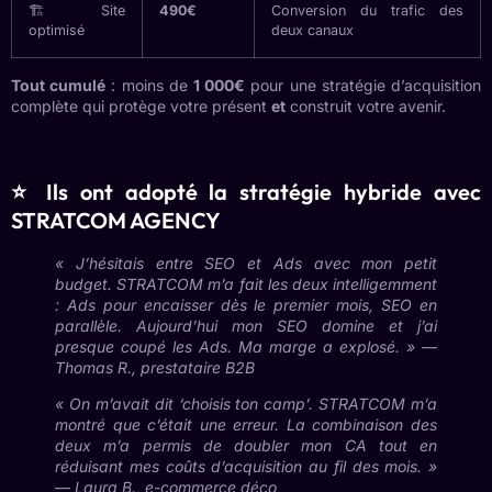
🏗️ Site
490€
Conversion du trafic des
optimisé
deux canaux
Tout cumulé
: moins de
1 000€
pour une stratégie d’acquisition
complète qui protège votre présent
et
construit votre avenir.
⭐ Ils ont adopté la stratégie hybride avec
STRATCOM AGENCY
« J’hésitais entre SEO et Ads avec mon petit
budget. STRATCOM m’a fait les deux intelligemment
: Ads pour encaisser dès le premier mois, SEO en
parallèle. Aujourd’hui mon SEO domine et j’ai
presque coupé les Ads. Ma marge a explosé. »
—
Thomas R., prestataire B2B
« On m’avait dit ‘choisis ton camp’. STRATCOM m’a
montré que c’était une erreur. La combinaison des
deux m’a permis de doubler mon CA tout en
réduisant mes coûts d’acquisition au fil des mois. »
—
Laura B., e-commerce déco