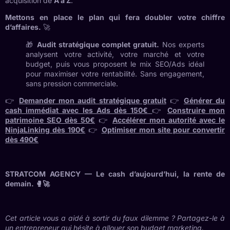
acquisition de
A à Z
.
Mettons en place le plan qui fera doubler votre chiffre
d’affaires.
🚀
🎁
Audit stratégique complet gratuit.
Nos experts
analysent votre activité, votre marché et votre
budget, puis vous proposent le mix SEO/Ads idéal
pour maximiser votre rentabilité. Sans engagement,
sans pression commerciale.
👉
Demander mon audit stratégique gratuit
👉
Générer du
cash immédiat avec les Ads dès 150€
👉
Construire mon
patrimoine SEO dès 50€
👉
Accélérer mon autorité avec le
NinjaLinking dès 190€
👉
Optimiser mon site pour convertir
dès 490€
STRATCOM AGENCY — Le cash d’aujourd’hui, la rente de
demain. 🥊🚀
Cet article vous a aidé à sortir du faux dilemme ? Partagez-le à
un entrepreneur qui hésite à allouer son budget marketing.