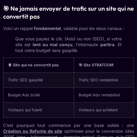
🎯 Ne jamais envoyer de trafic sur un site qui ne
convertit pas
Voici un rappel
fondamental
, valable pour les deux canaux :
Que vous payiez le clic (Ads) ou non (SEO), si votre
site est
lent ou mal conçu
, l’internaute
partira
. Et
tout votre budget sera gaspillé.
🪣 Site qui ne convertit pas
🎯 Site STRATCOM
Trafic SEO gaspillé
Trafic SEO rentabilisé
Budget Ads brûlé
Budget Ads rentabilisé
Visiteurs qui fuient
Visiteurs qui achètent
C’est pourquoi tout commence par une base solide : une
Création ou Refonte de site
optimisée pour la conversion (dès
490€, logo + hébergement + domaine inclus). Sans ça, ni le SEO