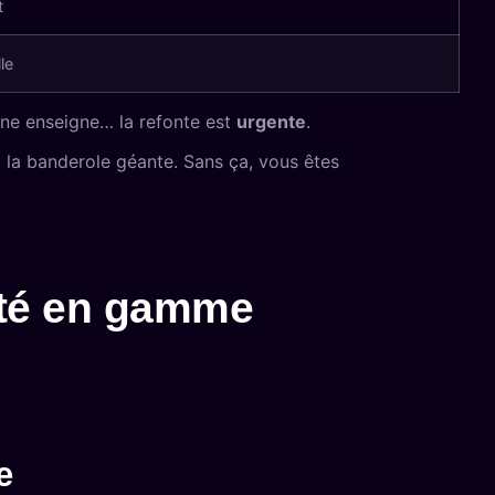
t
le
une enseigne… la refonte est
urgente
.
à la banderole géante. Sans ça, vous êtes
onté en gamme
e