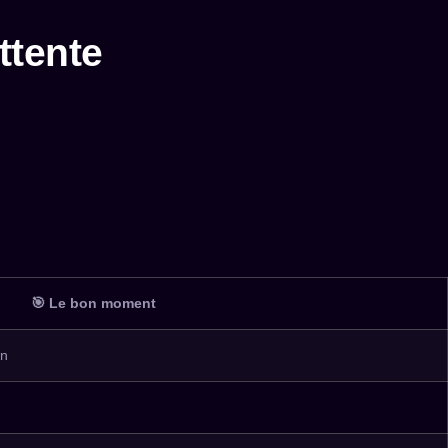
ttente
🎯 Le bon moment
on