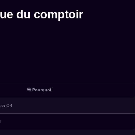
ique du comptoir
🎯 Pourquoi
t sa CB
r