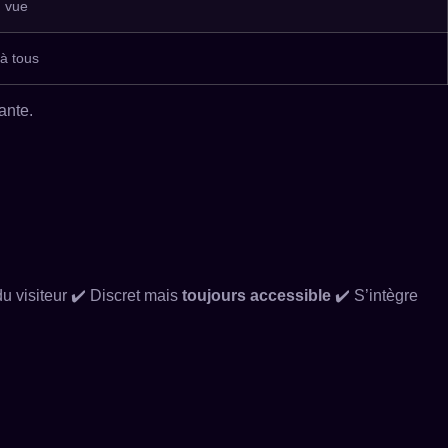
n vue
 à tous
ante.
du visiteur ✔️ Discret mais
toujours accessible
✔️ S’intègre