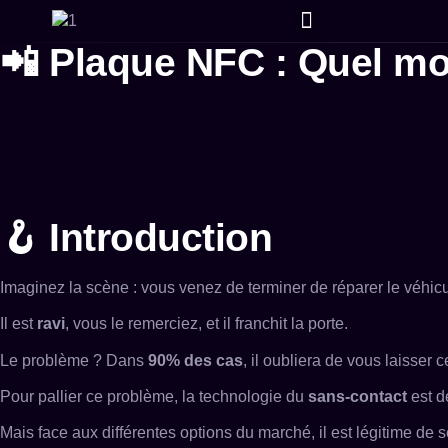
Création de Site
SEO & Référencement Google
Campagne Linking Google
Campagne Publicitaire ADS
Campagne E-mail et Sms
Achat Avis, Followers et Likes
Graphisme et Design
📲 Plaque NFC : Quel mo
🪝 Introduction
Imaginez la scène : vous venez de terminer de réparer le véhicul
Il est
ravi
, vous le remerciez, et il franchit la porte.
Le problème ? Dans
90% des cas
, il oubliera de vous laisser c
Pour pallier ce problème, la technologie du
sans-contact
est d
Mais face aux différentes options du marché, il est légitime d