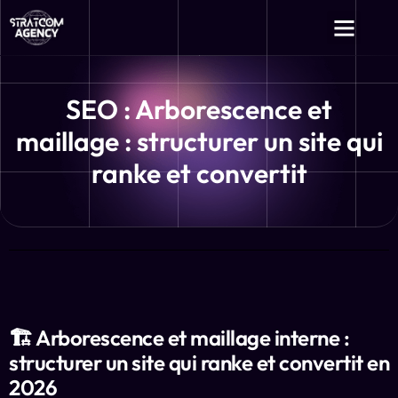
Création de Site
SEO & Référencement Google
Campagne Linki
Campagne Publi
Campagne E-mail et
Achat Avis, Followers et Likes
Graphisme et Design
SEO : Arborescence et
maillage : structurer un site qui
ranke et convertit
🏗️ Arborescence et maillage interne :
structurer un site qui ranke et convertit en
2026