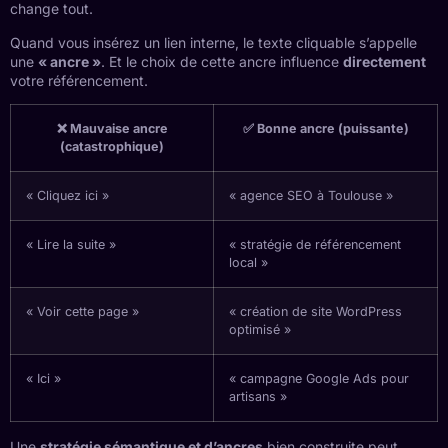
change tout.
Quand vous insérez un lien interne, le texte cliquable s’appelle
une
« ancre »
. Et le choix de cette ancre influence
directement
votre référencement.
❌ Mauvaise ancre
✅ Bonne ancre (puissante)
(catastrophique)
« Cliquez ici »
« agence SEO à Toulouse »
« Lire la suite »
« stratégie de référencement
local »
« Voir cette page »
« création de site WordPress
optimisé »
« Ici »
« campagne Google Ads pour
artisans »
Une
stratégie sémantique et d’ancres
bien construite peut