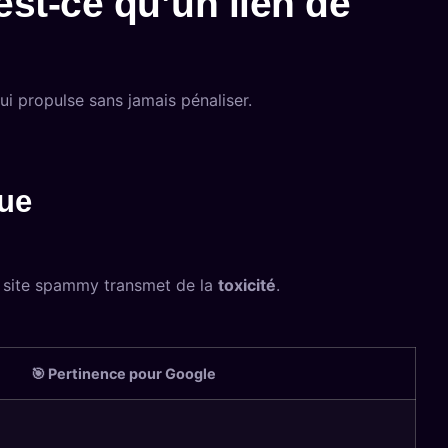
’est-ce qu’un lien de
ui propulse sans jamais pénaliser.
que
n site spammy transmet de la
toxicité
.
🎯 Pertinence pour Google