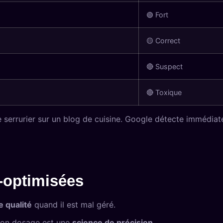
🟢 Fort
🟡 Correct
🔴 Suspect
🔴 Toxique
 serrurier sur un blog de cuisine. Google détecte immédiat
-optimisées
e qualité
quand il est mal géré.
Et son dosage est une
science de précision
.