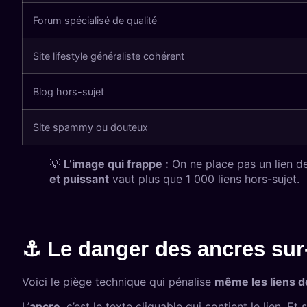
Forum spécialisé de qualité
Site lifestyle généraliste cohérent
Blog hors-sujet
Site spammy ou douteux
💡
L’image qui frappe :
On ne place pas un lien de
et puissant
vaut plus que 1 000 liens hors-sujet.
⚓ Le danger des ancres sur
Voici le piège technique qui pénalise
même les liens d
L’
ancre
, c’est le texte cliquable qui contient le lien. 