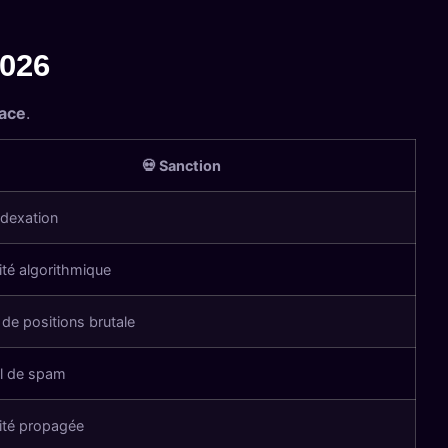
2026
cace
.
💀 Sanction
dexation
ité algorithmique
 de positions brutale
l de spam
ité propagée