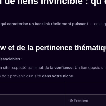
l de liens invincible : qu
 qui caractérise un backlink réellement puissant
— celui q
ow et de la pertinence thémati
issociables
:
n site respecté transmet de la
confiance
. Un lien depuis u
n doit provenir d’un site
dans votre niche
.
🟢 Excellent