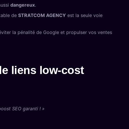
aussi
dangereux
.
ctable de
STRATCOM AGENCY
est la seule voie
iter la pénalité de Google et propulser vos ventes
de liens low-cost
oost SEO garanti ! »